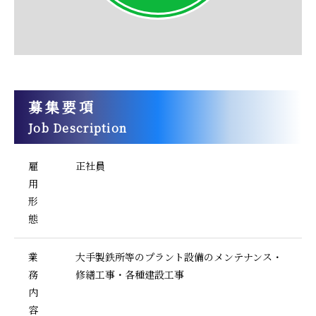
募集要項
Job Description
雇
正社員
用
形
態
業
大手製鉄所等のプラント設備のメンテナンス・
務
修繕工事・各種建設工事
内
容