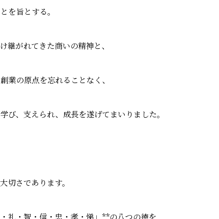
ことを旨とする。
受け継がれてきた商いの精神と、
た創業の原点を忘れることなく、
を学び、支えられ、成長を遂げてまいりました。
、
大切さであります。
・礼・智・信・忠・孝・悌」**の八つの徳を