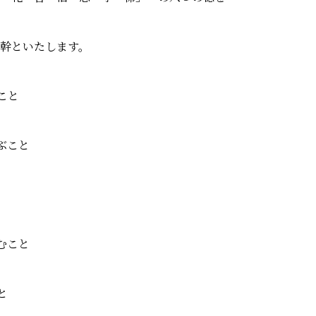
幹といたします。
こと
ぶこと
むこと
と